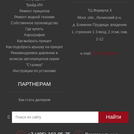
Трейд-ИН
ТЦ Формула Х
Ремонт прицепов
Ремонт водной техники
Моск. обл., Ленинский р-н,
Собственное производство
д. Ближние Прудищи, владение
Где купить
1, строение 1 3 вход, 2 этаж, пав.
Аэрография
2-12
Как выбрать прицеп
Как подобрать крышку на прицеп
Рекомендуемое давление в
e-mail:
2210018@bk.ru
колесах автоприцепов серии
"Сталкер"​
Инструкции по установке
ПАРТНЕРАМ
Как стать дилером
Найти