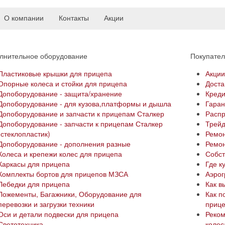
О компании
Контакты
Акции
лнительное оборудование
Покупате
Пластиковые крышки для прицепа
Акци
Опорные колеса и стойки для прицепа
Доста
Допоборудование - защита/хранение
Креди
Допоборудование - для кузова,платформы и дышла
Гаран
Допоборудование и запчасти к прицепам Сталкер
Расп
Допоборудование - запчасти к прицепам Сталкер
Трей
(стеклопластик)
Ремон
Допоборудование - дополнения разные
Ремон
Колеса и крепежи колес для прицепа
Собст
Каркасы для прицепа
Где к
Комплекты бортов для прицепов МЗСА
Аэро
Лебедки для прицепа
Как в
Ложементы, Багажники, Оборудование для
Как п
перевозки и загрузки техники
приц
Оси и детали подвески для прицепа
Реком
Светотехника
колес