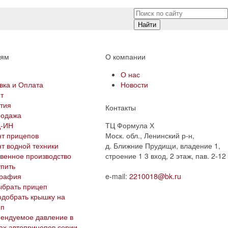
Найти
лям
О компании
и
О нас
вка и Оплата
Новости
т
тия
Контакты
родажа
д-ИН
ТЦ Формула Х
т прицепов
Моск. обл., Ленинский р-н,
т водной техники
д. Ближние Прудищи, владение 1,
венное производство
строение 1 3 вход, 2 этаж, пав. 2-12
упить
графия
e-mail:
2210018@bk.ru
ыбрать прицеп
одобрать крышку на
еп
ендуемое давление в
ах автоприцепов серии