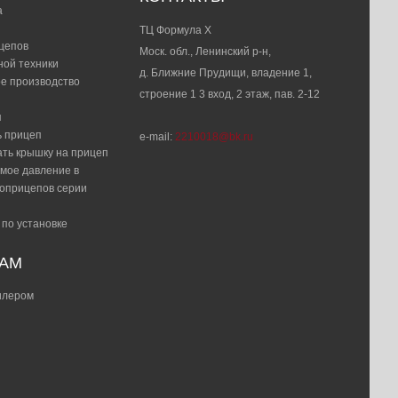
а
ТЦ Формула Х
цепов
Моск. обл., Ленинский р-н,
ной техники
д. Ближние Прудищи, владение 1,
е производство
строение 1 3 вход, 2 этаж, пав. 2-12
я
ь прицеп
e-mail:
2210018@bk.ru
ать крышку на прицеп
мое давление в
топрицепов серии
 по установке
РАМ
дилером