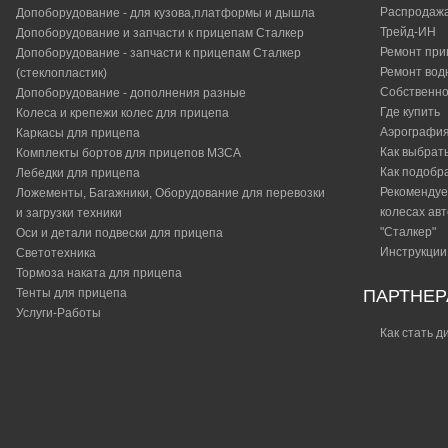
Распродаж
Допоборудование - для кузова,платформы и дышла
Трейд-ИН
Допоборудование и запчасти к прицепам Сталкер
Ремонт при
Допоборудование - запчасти к прицепам Сталкер
Ремонт вод
(стеклопластик)
Собственно
Допоборудование - дополнения разные
Где купить
Колеса и крепежи колес для прицепа
Аэрографи
Каркасы для прицепа
Как выбрат
Комплекты бортов для прицепов МЗСА
Как подобр
Лебедки для прицепа
Рекомендуе
Ложементы, Багажники, Оборудование для перевозки
колесах ав
и загрузки техники
"Сталкер"​
Оси и детали подвески для прицепа
Инструкции
Светотехника
Тормоза наката для прицепа
Тенты для прицепа
ПАРТНЕ
Услуги-Работы
Как стать 