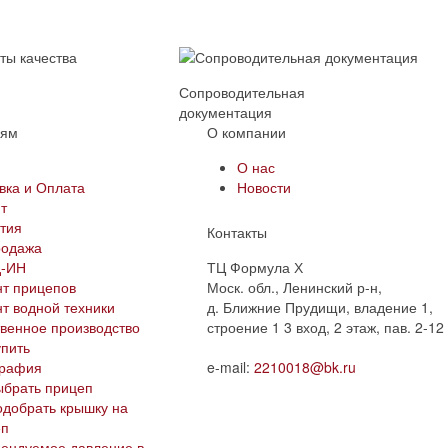
ы
Сопроводительная
документация
лям
О компании
и
О нас
вка и Оплата
Новости
т
тия
Контакты
родажа
д-ИН
ТЦ Формула Х
т прицепов
Моск. обл., Ленинский р-н,
т водной техники
д. Ближние Прудищи, владение 1,
венное производство
строение 1 3 вход, 2 этаж, пав. 2-12
упить
графия
e-mail:
2210018@bk.ru
ыбрать прицеп
одобрать крышку на
еп
ендуемое давление в