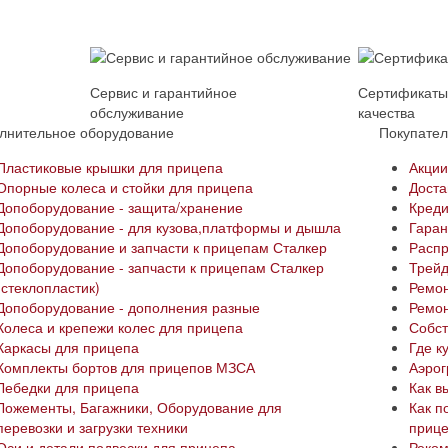
Сервис и гарантийное
Сертификат
обслуживание
качества
лнительное оборудование
Покупате
Пластиковые крышки для прицепа
Акци
Опорные колеса и стойки для прицепа
Доста
Допоборудование - защита/хранение
Креди
Допоборудование - для кузова,платформы и дышла
Гаран
Допоборудование и запчасти к прицепам Сталкер
Расп
Допоборудование - запчасти к прицепам Сталкер
Трей
(стеклопластик)
Ремон
Допоборудование - дополнения разные
Ремон
Колеса и крепежи колес для прицепа
Собст
Каркасы для прицепа
Где к
Комплекты бортов для прицепов МЗСА
Аэро
Лебедки для прицепа
Как в
Ложементы, Багажники, Оборудование для
Как п
перевозки и загрузки техники
приц
Оси и детали подвески для прицепа
Реком