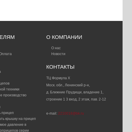
чества
ТЕЛЯМ
О КОМПАНИИ
О нас
 Оплата
Новости
КОНТАКТЫ
а
ТЦ Формула Х
цепов
Моск. обл., Ленинский р-н,
ной техники
д. Ближние Прудищи, владение 1,
е производство
строение 1 3 вход, 2 этаж, пав. 2-12
я
ь прицеп
e-mail:
2210018@bk.ru
ать крышку на прицеп
мое давление в
топрицепов серии