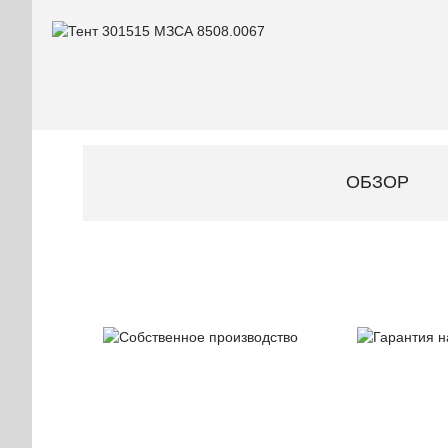
ОБЗОР
Собственное
Гаран
производство
на при