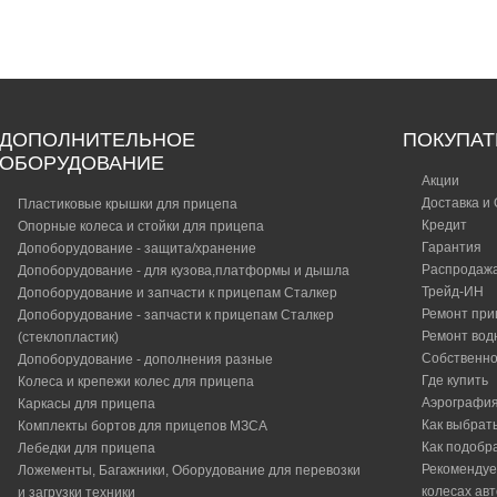
ка
ДОПОЛНИТЕЛЬНОЕ
ПОКУПА
ОБОРУДОВАНИЕ
Акции
Доставка и
Пластиковые крышки для прицепа
Кредит
Опорные колеса и стойки для прицепа
Гарантия
Допоборудование - защита/хранение
Распродаж
Допоборудование - для кузова,платформы и дышла
Трейд-ИН
Допоборудование и запчасти к прицепам Сталкер
Ремонт при
Допоборудование - запчасти к прицепам Сталкер
Ремонт вод
(стеклопластик)
Собственно
Допоборудование - дополнения разные
Где купить
Колеса и крепежи колес для прицепа
Аэрографи
Каркасы для прицепа
Как выбрат
Комплекты бортов для прицепов МЗСА
Как подобр
Лебедки для прицепа
Рекомендуе
Ложементы, Багажники, Оборудование для перевозки
колесах ав
и загрузки техники