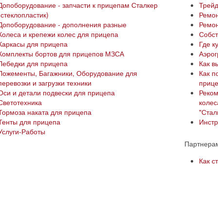
Допоборудование - запчасти к прицепам Сталкер
Трей
(стеклопластик)
Ремон
Допоборудование - дополнения разные
Ремон
Колеса и крепежи колес для прицепа
Собст
Каркасы для прицепа
Где к
Комплекты бортов для прицепов МЗСА
Аэро
Лебедки для прицепа
Как в
Ложементы, Багажники, Оборудование для
Как п
перевозки и загрузки техники
приц
Оси и детали подвески для прицепа
Реком
Светотехника
колес
Тормоза наката для прицепа
"Сталк
Тенты для прицепа
Инстр
Услуги-Работы
Партнера
Как с