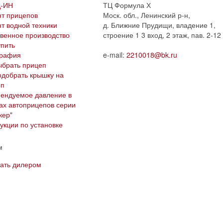
д-ИН
ТЦ Формула Х
т прицепов
Моск. обл., Ленинский р-н,
т водной техники
д. Ближние Прудищи, владение 1,
венное производство
строение 1 3 вход, 2 этаж, пав. 2-12
упить
графия
e-mail:
2210018@bk.ru
ыбрать прицеп
одобрать крышку на
еп
ендуемое давление в
ах автоприцепов серии
ер"​
укции по установке
м
тать дилером