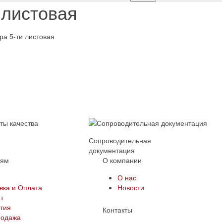
 листовая
ы
Сопроводительная
документация
лям
О компании
и
О нас
вка и Оплата
Новости
т
тия
Контакты
родажа