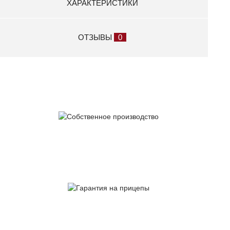
ХАРАКТЕРИСТИКИ
Накладка фанерная 9 мм на алюминиевый задний
борт прицепа МЗСА 817717.032
5 500 р.
ОТЗЫВЫ
0
Накладки защитные Start track novo-15 (к-т № 1) 3,5
м
21 000 р.
Опорная стойка 8322
15 100 р.
Тележка для перемещения и хранения гидроцикла
(высокая)
Собственное
28 000 р.
производство
Тележка для хранения гидроцикла (низкая)
26 000 р.
Гарантия
на прицепы