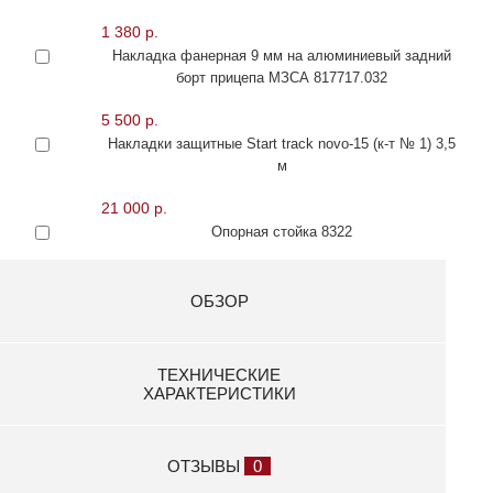
1 380 р.
Накладка фанерная 9 мм на алюминиевый задний
борт прицепа МЗСА 817717.032
5 500 р.
Накладки защитные Start track novo-15 (к-т № 1) 3,5
м
21 000 р.
Опорная стойка 8322
15 100 р.
Тележка для перемещения и хранения гидроцикла
ОБЗОР
(высокая)
28 000 р.
ТЕХНИЧЕСКИЕ
Тележка для хранения гидроцикла (низкая)
ХАРАКТЕРИСТИКИ
26 000 р.
ОТЗЫВЫ
0