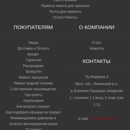
Тормоза наката для прицепа
Тенты для прицепа
Услуги-Работы
ПОКУПАТЕЛЯМ
О КОМПАНИИ
Акции
О нас
Доставка и Оплата
Новости
Кредит
Гарантия
КОНТАКТЫ
Распродажа
Трейд-ИН
ТЦ Формула Х
Ремонт прицепов
Ремонт водной техники
Моск. обл., Ленинский р-н,
Собственное производство
д. Ближние Прудищи, владение
Где купить
1, строение 1 3 вход, 2 этаж, пав.
Аэрография
2-12
Как выбрать прицеп
Как подобрать крышку на прицеп
Рекомендуемое давление в
e-mail:
2210018@bk.ru
колесах автоприцепов серии
"Сталкер"​