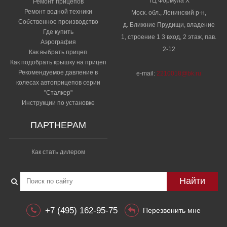
ТЦ Формула Х
Ремонт прицепов
Ремонт водной техники
Моск. обл., Ленинский р-н,
Собственное производство
д. Ближние Прудищи, владение
Где купить
1, строение 1 3 вход, 2 этаж, пав.
Аэрография
2-12
Как выбрать прицеп
Как подобрать крышку на прицеп
Рекомендуемое давление в
e-mail:
2210018@bk.ru
колесах автоприцепов серии
"Сталкер"​
Инструкции по установке
ПАРТНЕРАМ
Как стать дилером
Найти
+7 (495) 162-95-75
Перезвонить мне