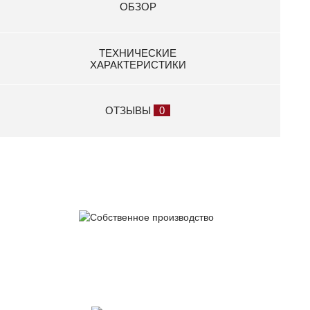
ОБЗОР
7 350 р.
Держатель запасного колеса МЗСА 3105.0008
ТЕХНИЧЕСКИЕ
3 300 р.
ХАРАКТЕРИСТИКИ
Держатель запасного колеса МЗСА 3105.0009
3 700 р.
ОТЗЫВЫ
0
Колесо опорное 300.60 МЗСА 2720.0004
8 350 р.
Кронштейн сцепной головки МЗСА 3907.0602
2 450 р.
Накладка защитная Start track novo-15
1 400 р.
Накладка защитная Start track novo-8
Собственное
производство
1 380 р.
Накладка фанерная 9 мм на алюминиевый задний
борт прицепа МЗСА 817717.032