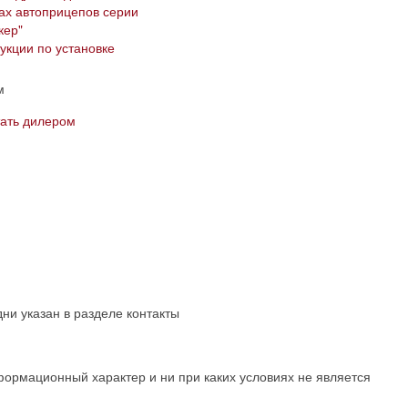
ах автоприцепов серии
ер"​
укции по установке
м
тать дилером
ни указан в разделе контакты
формационный характер и ни при каких условиях не является