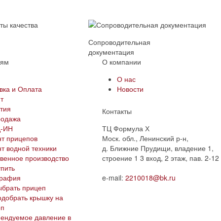
ы
Сопроводительная
документация
лям
О компании
и
О нас
вка и Оплата
Новости
т
тия
Контакты
родажа
д-ИН
ТЦ Формула Х
т прицепов
Моск. обл., Ленинский р-н,
т водной техники
д. Ближние Прудищи, владение 1,
венное производство
строение 1 3 вход, 2 этаж, пав. 2-12
упить
графия
e-mail:
2210018@bk.ru
ыбрать прицеп
одобрать крышку на
еп
ендуемое давление в