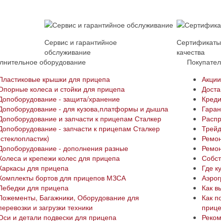
Сервис и гарантийное
Сертификат
обслуживание
качества
лнительное оборудование
Покупате
Пластиковые крышки для прицепа
Акци
Опорные колеса и стойки для прицепа
Доста
Допоборудование - защита/хранение
Креди
Допоборудование - для кузова,платформы и дышла
Гаран
Допоборудование и запчасти к прицепам Сталкер
Расп
Допоборудование - запчасти к прицепам Сталкер
Трей
(стеклопластик)
Ремон
Допоборудование - дополнения разные
Ремон
Колеса и крепежи колес для прицепа
Собст
Каркасы для прицепа
Где к
Комплекты бортов для прицепов МЗСА
Аэро
Лебедки для прицепа
Как в
Ложементы, Багажники, Оборудование для
Как п
перевозки и загрузки техники
приц
Оси и детали подвески для прицепа
Реком