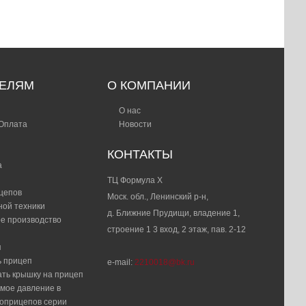
ТЕЛЯМ
О КОМПАНИИ
О нас
 Оплата
Новости
КОНТАКТЫ
а
ТЦ Формула Х
цепов
Моск. обл., Ленинский р-н,
ной техники
д. Ближние Прудищи, владение 1,
е производство
строение 1 3 вход, 2 этаж, пав. 2-12
я
ь прицеп
e-mail:
2210018@bk.ru
ать крышку на прицеп
мое давление в
топрицепов серии