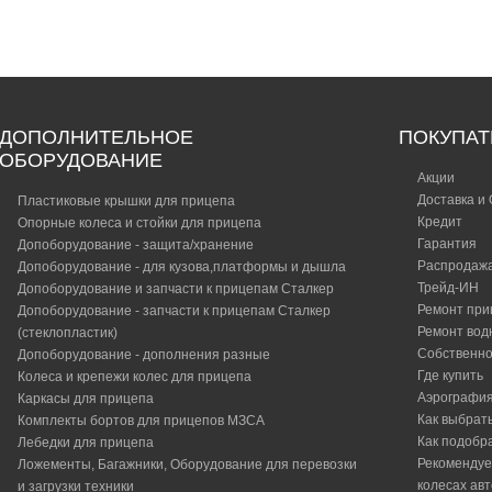
ДОПОЛНИТЕЛЬНОЕ
ПОКУПА
ОБОРУДОВАНИЕ
Акции
Доставка и
Пластиковые крышки для прицепа
Кредит
Опорные колеса и стойки для прицепа
Гарантия
Допоборудование - защита/хранение
Распродаж
Допоборудование - для кузова,платформы и дышла
Трейд-ИН
Допоборудование и запчасти к прицепам Сталкер
Ремонт при
Допоборудование - запчасти к прицепам Сталкер
Ремонт вод
(стеклопластик)
Собственно
Допоборудование - дополнения разные
Где купить
Колеса и крепежи колес для прицепа
Аэрографи
Каркасы для прицепа
Как выбрат
Комплекты бортов для прицепов МЗСА
Как подобр
Лебедки для прицепа
Рекомендуе
Ложементы, Багажники, Оборудование для перевозки
колесах ав
и загрузки техники