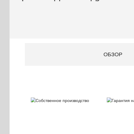
ОБЗОР
Собственное
Гаран
производство
на при