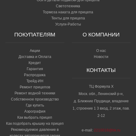
Светотехника
Тормоза наката для прицепа
Тенты для прицепа
Услуги-Работы
ПОКУПАТЕЛЯМ
О КОМПАНИИ
Акции
О нас
Доставка и Оплата
Новости
Кредит
Гарантия
КОНТАКТЫ
Распродажа
Трейд-ИН
ТЦ Формула Х
Ремонт прицепов
Ремонт водной техники
Моск. обл., Ленинский р-н,
Собственное производство
д. Ближние Прудищи, владение
Где купить
1, строение 1 3 вход, 2 этаж, пав.
Аэрография
2-12
Как выбрать прицеп
Как подобрать крышку на прицеп
Рекомендуемое давление в
e-mail:
2210018@bk.ru
колесах автоприцепов серии