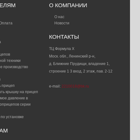
ТЕЛЯМ
О КОМПАНИИ
О нас
 Оплата
Новости
КОНТАКТЫ
а
ТЦ Формула Х
цепов
Моск. обл., Ленинский р-н,
ной техники
д. Ближние Прудищи, владение 1,
е производство
строение 1 3 вход, 2 этаж, пав. 2-12
я
ь прицеп
e-mail:
2210018@bk.ru
ать крышку на прицеп
мое давление в
топрицепов серии
 по установке
РАМ