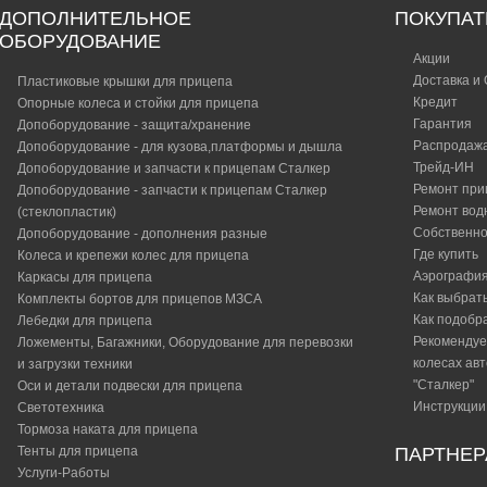
ДОПОЛНИТЕЛЬНОЕ
ПОКУПА
ОБОРУДОВАНИЕ
Акции
Доставка и
Пластиковые крышки для прицепа
Кредит
Опорные колеса и стойки для прицепа
Гарантия
Допоборудование - защита/хранение
Распродаж
Допоборудование - для кузова,платформы и дышла
Трейд-ИН
Допоборудование и запчасти к прицепам Сталкер
Ремонт при
Допоборудование - запчасти к прицепам Сталкер
Ремонт вод
(стеклопластик)
Собственно
Допоборудование - дополнения разные
Где купить
Колеса и крепежи колес для прицепа
Аэрографи
Каркасы для прицепа
Как выбрат
Комплекты бортов для прицепов МЗСА
Как подобр
Лебедки для прицепа
Рекомендуе
Ложементы, Багажники, Оборудование для перевозки
колесах ав
и загрузки техники
"Сталкер"​
Оси и детали подвески для прицепа
Инструкции
Светотехника
Тормоза наката для прицепа
Тенты для прицепа
ПАРТНЕ
Услуги-Работы