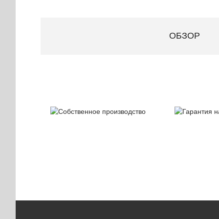
ОБЗОР
Собственное
Гаран
производство
на при