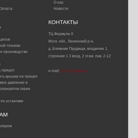
О нас
 Оплата
Новости
КОНТАКТЫ
а
ТЦ Формула Х
цепов
Моск. обл., Ленинский р-н,
ной техники
д. Ближние Прудищи, владение 1,
е производство
строение 1 3 вход, 2 этаж, пав. 2-12
я
ь прицеп
e-mail:
2210018@bk.ru
ать крышку на прицеп
мое давление в
топрицепов серии
 по установке
РАМ
дилером