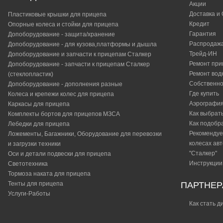
Акции
Доставка и
Пластиковые крышки для прицепа
Кредит
Опорные колеса и стойки для прицепа
Гарантия
Допоборудование - защита/хранение
Распродаж
Допоборудование - для кузова,платформы и дышла
Трейд-ИН
Допоборудование и запчасти к прицепам Сталкер
Ремонт при
Допоборудование - запчасти к прицепам Сталкер
Ремонт вод
(стеклопластик)
Собственно
Допоборудование - дополнения разные
Где купить
Колеса и крепежи колес для прицепа
Аэрографи
Каркасы для прицепа
Как выбрат
Комплекты бортов для прицепов МЗСА
Как подобр
Лебедки для прицепа
Рекомендуе
Ложементы, Багажники, Оборудование для перевозки
колесах ав
и загрузки техники
"Сталкер"​
Оси и детали подвески для прицепа
Инструкции
Светотехника
Тормоза наката для прицепа
Тенты для прицепа
ПАРТНЕ
Услуги-Работы
Как стать 