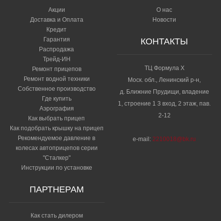
Акции
О нас
Доставка и Оплата
Новости
Кредит
Гарантия
КОНТАКТЫ
Распродажа
Трейд-ИН
ТЦ Формула Х
Ремонт прицепов
Ремонт водной техники
Моск. обл., Ленинский р-н,
Собственное производство
д. Ближние Прудищи, владение
Где купить
1, строение 1 3 вход, 2 этаж, пав.
Аэрография
2-12
Как выбрать прицеп
Как подобрать крышку на прицеп
Рекомендуемое давление в
e-mail:
2210018@bk.ru
колесах автоприцепов серии
"Сталкер"​
Инструкции по установке
ПАРТНЕРАМ
Как стать дилером