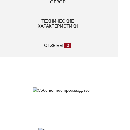
11 700 р.
ОБЗОР
Колесо опорное 300.60 МЗСА 2720.0004
8 350 р.
ТЕХНИЧЕСКИЕ
Кронштейн сцепной головки МЗСА 3907.0602
ХАРАКТЕРИСТИКИ
2 450 р.
Лебедка 500 МЗСА 4500.0005
ОТЗЫВЫ
0
12 550 р.
Лебедка ручная 450 кг с установочным кронштейном
и усилителем переднего борта
13 950 р.
Лист с просечкой 220 МЗСА 8536.0001 Размеры (мм)
490х220
1 650 р.
Собственное
Лист с просечкой 930 МЗСА 8536.0002 Размеры (мм)
производство
930х490
3 800 р.
Ложемент для 2-х мотоциклов (прицепы МЗСА)