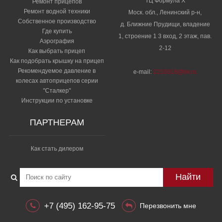
ТЦ Формула Х
Ремонт прицепов
Ремонт водной техники
Моск. обл., Ленинский р-н,
Собственное производство
д. Ближние Прудищи, владение
Где купить
1, строение 1 3 вход, 2 этаж, пав.
Аэрография
2-12
Как выбрать прицеп
Как подобрать крышку на прицеп
Рекомендуемое давление в
e-mail:
2210018@bk.ru
колесах автоприцепов серии
"Сталкер"​
Инструкции по установке
ПАРТНЕРАМ
Как стать дилером
Найти
+7 (495) 162-95-75
Перезвонить мне