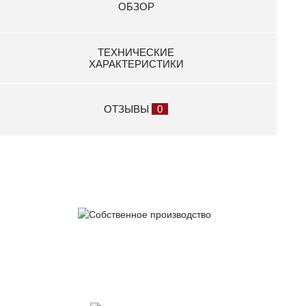
3 300 р.
ОБЗОР
Держатель запасного колеса МЗСА 3105.0009
3 700 р.
ТЕХНИЧЕСКИЕ
Колесо опорное 300.60 МЗСА 2720.0004
ХАРАКТЕРИСТИКИ
8 350 р.
Кронштейн сцепной головки МЗСА 3907.0602
ОТЗЫВЫ
0
2 450 р.
Накладка защитная Start track novo-15
1 400 р.
Накладка защитная Start track novo-8
1 380 р.
Накладка фанерная 9 мм на алюминиевый задний
борт прицепа МЗСА 817717.032
Собственное
производство
5 500 р.
Накладки защитные Start track novo-15 (к-т № 1) 3,5
м