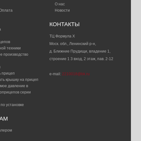
О нас
Пластиковая крышка Н200 мм (191205.002)
 Оплата
Новости
26 825 р.
КОНТАКТЫ
а
Ремень крепления с трещёткой
ТЦ Формула Х
цепов
Моск. обл., Ленинский р-н,
–
+
1 620 р.
ной техники
д. Ближние Прудищи, владение 1,
е производство
строение 1 3 вход, 2 этаж, пав. 2-12
Страховочный замок вставной (противоугонка)
я
1 100 р.
ь прицеп
e-mail:
2210018@bk.ru
ать крышку на прицеп
Трос ограничительный МЗСА 8535.003
мое давление в
(комплект)
топрицепов серии
1 500 р.
 по установке
Хомут поворотный опорного колеса
РАМ
5 600 р.
дилером
Ящик универсальный BLACKIT-2, 2 замка,