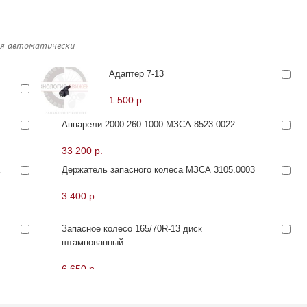
ся автоматически
Адаптер 7-13
1 500 р.
Аппарели 2000.260.1000 МЗСА 8523.0022
33 200 р.
а
Держатель запасного колеса МЗСА 3105.0003
3 400 р.
Запасное колесо 165/70R-13 диск
штампованный
6 650 р.
Каркас тента 191211 МЗСА 8541.0060