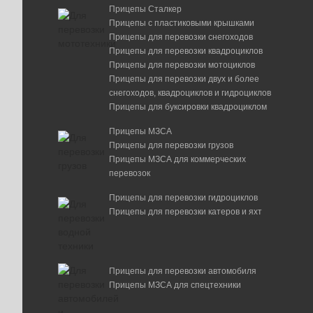
Прицепы Сталкер
Опорное колесо 150 кг со стояночным тормозо
Прицепы с пластиковыми крышками
с хомутом и крепежом
Прицепы для перевозки снегоходов
Прицепы для перевозки квадроциклов
6 200 р.
Прицепы для перевозки мотоциклов
Проставочная скоба сцепного устройства для
Прицепы для перевозки двух и более
высоких фаркопов (на дышло 60 мм)
снегоходов, квадроциклов и гидроциклов
Прицепы для буксировки квадроциклом
4 500 р.
Прицепы МЗСА
Скоба грузовая (дополнительно)
Прицепы для перевозки грузов
–
+
Прицепы МЗСА для коммерческих
790 р.
перевозок
Тент 191205 МЗСА 8508.0059
Прицепы для перевозки гидроциклов
3 700 р.
Прицепы для перевозки катеров и яхт
Тросы ограничительные (комплект) МЗСА
8535.0003
Прицепы для перевозки автомобиля
1 550 р.
Прицепы МЗСА для спецтехники
Ящик универсальный BLACKIT LITE-1, 1 замок