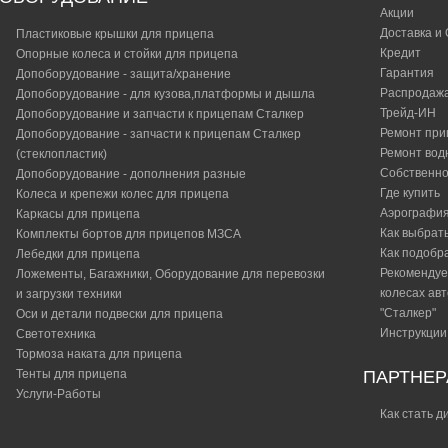
Акции
м
Пластиковая крышка Н200 мм (191205)
Доставка и
Пластиковые крышки для прицепа
Кредит
Опорные колеса и стойки для прицепа
25 091 р.
Гарантия
Допоборудование - защита/хранение
Распродаж
Допоборудование - для кузова,платформы и дышла
Противоугонное устройство Safety Universal
Трейд-ИН
Допоборудование и запчасти к прицепам Сталкер
(АLKO Арт. 1224 081)
Ремонт при
Допоборудование - запчасти к прицепам Сталкер
Ремонт вод
(стеклопластик)
5 200 р.
Собственно
Допоборудование - дополнения разные
Стойка опорная 200 МЗСА 2740.0002
Где купить
Колеса и крепежи колес для прицепа
Аэрографи
Каркасы для прицепа
4 200 р.
Как выбрат
Комплекты бортов для прицепов МЗСА
Как подобр
Лебедки для прицепа
Тент 191211 МЗСА 8508.0060
Рекомендуе
Ложементы, Багажники, Оборудование для перевозки
колесах ав
и загрузки техники
6 650 р.
"Сталкер"​
Оси и детали подвески для прицепа
Инструкции
Светотехника
Упор переднего колеса мотоцикла с захватом
Тормоза наката для прицепа
(прицепы "МЗСА")
Тенты для прицепа
ПАРТНЕ
Услуги-Работы
10 600 р.
Как стать 
,
Ящик универсальный BLACKIT LITE-2, 1 замок,