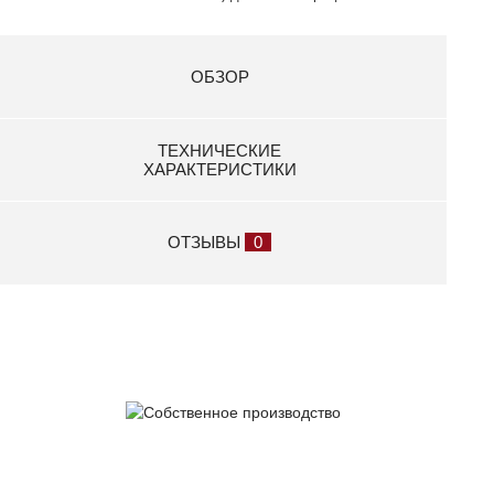
1 000 р.
Держатель запасного колеса МЗСА 3105.0003
ОБЗОР
3 400 р.
Держатель запасного колеса МЗСА 3105.0008
ТЕХНИЧЕСКИЕ
ХАРАКТЕРИСТИКИ
3 300 р.
Другой цвет КРЫШКИ (Н-1060,1200) по
классификации RAL
ОТЗЫВЫ
0
21 106 р.
Другой цвет КРЫШКИ (Н200, 330 ) по классификации
RAL
11 133 р.
Запасное колесо 165/70R-13 диск штампованный
6 650 р.
Запасное колесо 175/70R-13 диск штампованный
Собственное
7 050 р.
производство