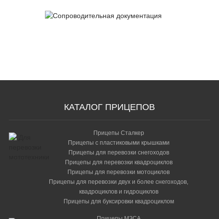
2 450 р.
Лебедка ручная 450 кг с установочным кронштейном
Сопроводительная
и усилителем переднего борта
документация
13 950 р.
Лист с просечкой 220 МЗСА 8536.0001 Размеры (мм)
490х220
1 650 р.
КАТАЛОГ ПРИЦЕПОВ
Лист с просечкой 930 МЗСА 8536.0002 Размеры (мм)
930х490
Прицепы Сталкер
3 800 р.
Прицепы с пластиковыми крышками
Лодка с собой покрытие краска
Прицепы для перевозки снегоходов
Прицепы для перевозки квадроциклов
33 950 р.
Прицепы для перевозки мотоциклов
Лодка с собой покрытие Цинк
Прицепы для перевозки двух и более снегоходов,
квадроциклов и гидроциклов
36 950 р.
Прицепы для буксировки квадроциклом
Ложемент для 2-х мотоциклов (прицепы МЗСА)
Прицепы МЗСА