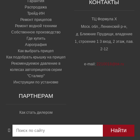
Гарантия
КОНТАКТЫ
Распродажа
79 087 р.
Трейд-ИН
Пластиковая крышка Н200 мм (251205)
ТЦ Формула Х
Ремонт прицепов
Ремонт водной техники
Моск. обл., Ленинский р-н,
38 145 р.
Собственное производство
д. Ближние Прудищи, владение
Проставочная скоба сцепного устройства для
Где купить
1, строение 1 3 вход, 2 этаж, пав.
высоких фаркопов (на дышло 60 мм)
Аэрография
2-12
Как выбрать прицеп
4 500 р.
Как подобрать крышку на прицеп
Противоугонное устройство Safety Universal (АLKO
Рекомендуемое давление в
e-mail:
2210018@bk.ru
Арт. 1224 081)
колесах автоприцепов серии
"Сталкер"​
5 200 р.
Инструкции по установке
Ремень крепления с трещёткой
ПАРТНЕРАМ
–
+
1 620 р.
Скоба грузовая (дополнительно)
Как стать дилером
–
+
790 р.
Стойка опорная 200 МЗСА 2740.0002
Найти
4 200 р.