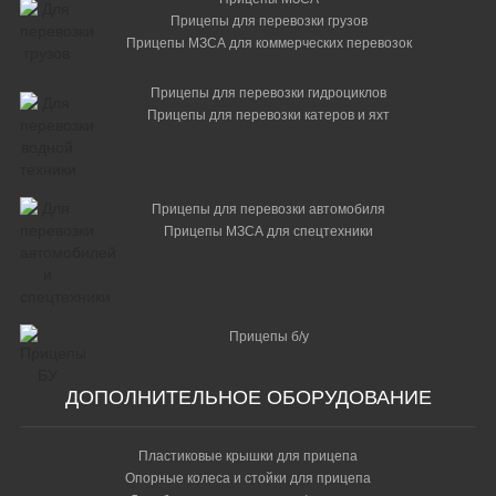
35 100 р.
Прицепы для перевозки грузов
Ложемент для мотоцикла (прицепы "МЗСА")
Прицепы МЗСА для коммерческих перевозок
17 550 р.
Прицепы для перевозки гидроциклов
Накладка защитная Start track novo-15
Прицепы для перевозки катеров и яхт
1 400 р.
Накладка защитная Start track novo-8
1 380 р.
Прицепы для перевозки автомобиля
Прицепы МЗСА для спецтехники
Накладка фанерная 9 мм на алюминиевый задний
борт прицепа МЗСА 817717.032
5 500 р.
Накладки защитные Start track novo-15 (к-т № 1) 3,5
Прицепы б/у
м
21 000 р.
ДОПОЛНИТЕЛЬНОЕ ОБОРУДОВАНИЕ
Наконечник - защитный колпак на сцепное
устройство от повреждения бампера
Пластиковые крышки для прицепа
1 000 р.
Опорные колеса и стойки для прицепа