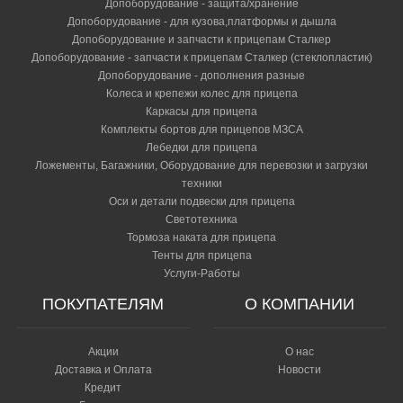
Наконечник Soft Dock - защитный колпак на сцепное
Допоборудование - защита/хранение
устройство от повреждения бампера
Допоборудование - для кузова,платформы и дышла
Допоборудование и запчасти к прицепам Сталкер
1 585 р.
Допоборудование - запчасти к прицепам Сталкер (стеклопластик)
Опорное колесо 150 кг с хомутом и крепежом МЗСА
Допоборудование - дополнения разные
2720.0006
Колеса и крепежи колес для прицепа
Каркасы для прицепа
3 700 р.
Комплекты бортов для прицепов МЗСА
Опорное колесо 150 кг со стояночным тормозом
Лебедки для прицепа
Ложементы, Багажники, Оборудование для перевозки и загрузки
5 300 р.
техники
Опорное колесо 150 кг со стояночным тормозом с
Оси и детали подвески для прицепа
хомутом и крепежом
Светотехника
Тормоза наката для прицепа
6 200 р.
Тенты для прицепа
Опорное колесо 300 кг усиленное
Услуги-Работы
ПОКУПАТЕЛЯМ
О КОМПАНИИ
6 000 р.
Опорное колесо 300 кг усиленное с хомутом и
крепежом
Акции
О нас
Доставка и Оплата
Новости
8 200 р.
Кредит
Пластиковая крышка Н1060 мм (251214.001)