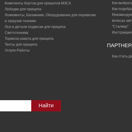
Как выбрат
Комплекты бортов для прицепов МЗСА
Как подобр
Лебедки для прицепа
Рекомендуе
Ложементы, Багажники, Оборудование для перевозки
колесах ав
и загрузки техники
"Сталкер"​
Оси и детали подвески для прицепа
Инструкции
Светотехника
Тормоза наката для прицепа
Тенты для прицепа
ПАРТНЕ
Услуги-Работы
Как стать 
Найти