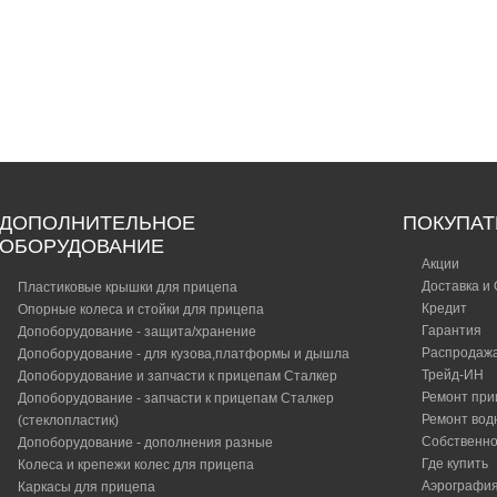
тия
Серт
цепы
ка
Сервис и гарантийное
обслуживание
ДОПОЛНИТЕЛЬНОЕ
ПОКУПА
ОБОРУДОВАНИЕ
Акции
Доставка и
Пластиковые крышки для прицепа
Кредит
Опорные колеса и стойки для прицепа
Гарантия
Допоборудование - защита/хранение
Распродаж
Допоборудование - для кузова,платформы и дышла
Трейд-ИН
Допоборудование и запчасти к прицепам Сталкер
Ремонт при
Допоборудование - запчасти к прицепам Сталкер
Ремонт вод
(стеклопластик)
Собственно
Допоборудование - дополнения разные
Где купить
Колеса и крепежи колес для прицепа
Аэрографи
Каркасы для прицепа