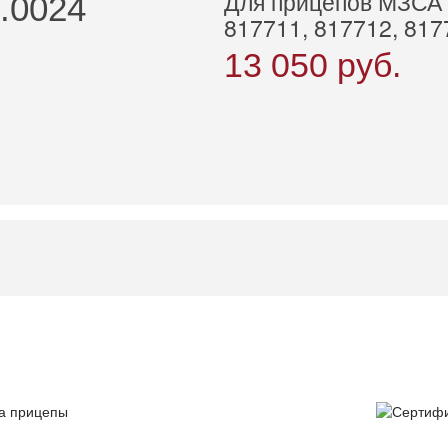
Для прицепов МЗСА 
.0024
817711, 817712, 8177
13 050
руб.