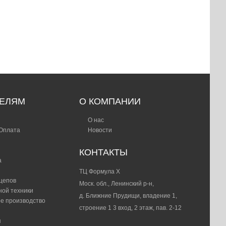
ификаты
Сопроводительная
чества
документация
ТЕЛЯМ
О КОМПАНИИ
О нас
 Оплата
Новости
КОНТАКТЫ
а
ТЦ Формула Х
цепов
Моск. обл., Ленинский р-н,
ной техники
д. Ближние Прудищи, владение 1,
е производство
строение 1 3 вход, 2 этаж, пав. 2-12
я