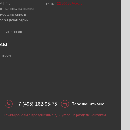
ь прицеп
e-mail:
2210018@bk.ru
ать крышку на прицеп
мое давление в
топрицепов серии
 по установке
РАМ
дилером
+7 (495) 162-95-75
Перезвонить мне
Режим работы в праздничные дни указан в разделе контакты